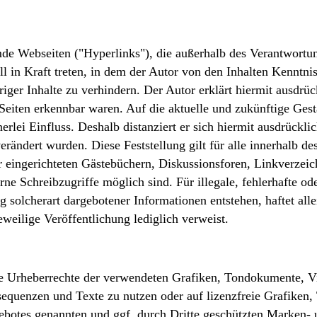
mde Webseiten ("Hyperlinks"), die außerhalb des Verantwortu
ll in Kraft treten, in dem der Autor von den Inhalten Kenntni
iger Inhalte zu verhindern. Der Autor erklärt hiermit ausdrü
 Seiten erkennbar waren. Auf die aktuelle und zukünftige Gest
erlei Einfluss. Deshalb distanziert er sich hiermit ausdrücklic
erändert wurden. Diese Feststellung gilt für alle innerhalb d
eingerichteten Gästebüchern, Diskussionsforen, Linkverzeich
e Schreibzugriffe möglich sind. Für illegale, fehlerhafte od
solcherart dargebotener Informationen entstehen, haftet alle
eweilige Veröffentlichung lediglich verweist.
n die Urheberrechte der verwendeten Grafiken, Tondokumente,
osequenzen und Texte zu nutzen oder auf lizenzfreie Grafike
ngebotes genannten und ggf. durch Dritte geschützten Marken-